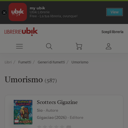
my ubik
View
Ubik Librerie
Free - La tua libreria, ovunque!
Scegli libreria
Libri
Fumetti
Generi di fumetti
Umorismo
Umorismo
(587)
Scottecs Gigazine
Sio
- Autore
Gigaciao (2026)
- Editore
(0)