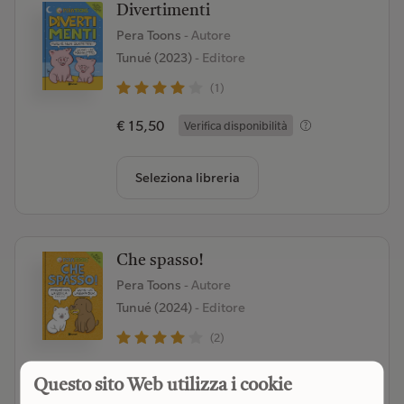
Divertimenti
Pera Toons
- Autore
Tunué (2023)
- Editore
(1)
€ 15,50
Verifica disponibilità
Seleziona libreria
Che spasso!
Pera Toons
- Autore
Tunué (2024)
- Editore
(2)
€ 15,50
Verifica disponibilità
Questo sito Web utilizza i cookie