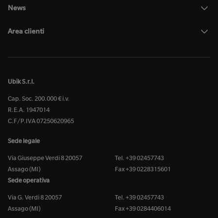
News
Area clienti
Ubik S.r.l.
Cap. Soc. 200.000 € i.v.
R.E.A. 1947014
C.F/P.IVA 07250620965
Sede legale
Via Giuseppe Verdi 8 20057
Tel. +39 02457743
Assago (MI)
Fax +39 0228315601
Sede operativa
Via G. Verdi 8 20057
Tel. +39 02457743
Assago (MI)
Fax +39 0284406014