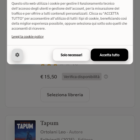
Questo sito web utilizza i cookie per gestire il funzionamento tecnico
Seleziona libreria
dell'accesso degli utenti e gestione dell'account, per la misurazione del
traffico e per offrire a tutti contenuti personalizzati. Clicca su "ACCETTA
TUTTO" per acconsentire all'utilizzo di tutti i tipi di cookie, beneficiando così
della miglior esperienza possibile, oppure seleziona qui sotto solo quelli che
acconsenti di ricevere.
Ridere
Leggi la cookie policy
Pera Toons
- Autore
Tunué (2024)
- Editore
Solo necessari
Accetta tutto
(1)
€ 15,50
Verifica disponibilità
Seleziona libreria
Tapum
Ortolani Leo
- Autore
Feltrinelli (2025)
- Editore